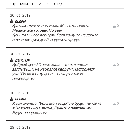
Страницы:
1
2
3
След.
30|08|2019
ELENA
Да, нам тоже очень жаль. Мы готовились.
0
Медали все готовы. Но увы...
Деньги мы все вернули. Если кому-то не дошло -
в течение трех дней, надеюсь, придет.
30|08|2019
ДОКТОР
Добрый день! Очень жаль, что отменили
0
заплывы... и не набрался кворум! Настроился
уже! По возврату денег - на карту также
переведете?
30|08|2019
ELENA
К сожалению, "Большой воды" не будет. Читайте
0
в Новостях - см. выше. Деньги оплатившим
будут возвращены.
29|08|2019