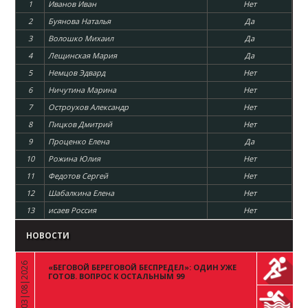
1
Иванов Иван
Нет
2
Буянова Наталья
Да
3
Волошко Михаил
Да
4
Лещинская Мария
Да
5
Немцов Эдвард
Нет
6
Ничутина Марина
Нет
7
Остроухов Александр
Нет
8
Пицков Дмитрий
Нет
9
Проценко Елена
Да
10
Рожина Юлия
Нет
11
Федотов Сергей
Нет
12
Шабалкина Елена
Нет
13
исаев Россия
Нет
НОВОСТИ
03|08|2026
«БЕГОВОЙ БЕРЕГОВОЙ БЕСПРЕДЕЛ»: ОДИН УЖЕ
«
ГОТОВ. ВОПРОС К ОСТАЛЬНЫМ 99