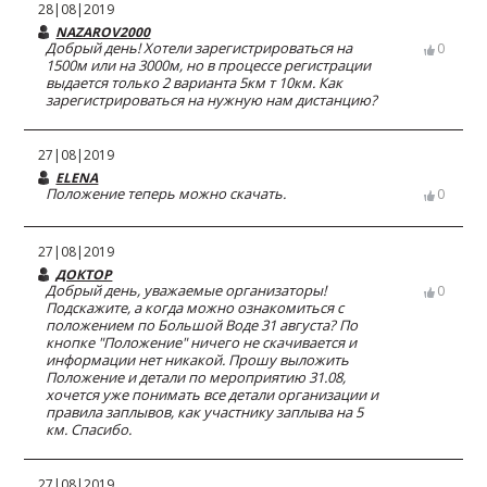
28|08|2019
NAZAROV2000
Добрый день! Хотели зарегистрироваться на
0
1500м или на 3000м, но в процессе регистрации
выдается только 2 варианта 5км т 10км. Как
зарегистрироваться на нужную нам дистанцию?
27|08|2019
ELENA
Положение теперь можно скачать.
0
27|08|2019
ДОКТОР
Добрый день, уважаемые организаторы!
0
Подскажите, а когда можно ознакомиться с
положением по Большой Воде 31 августа? По
кнопке "Положение" ничего не скачивается и
информации нет никакой. Прошу выложить
Положение и детали по мероприятию 31.08,
хочется уже понимать все детали организации и
правила заплывов, как участнику заплыва на 5
км. Спасибо.
27|08|2019