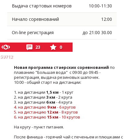
Выдача стартовых номеров
10:00-11:30
Начало соревнований
12:00
On-line регистрация
до 21:00 30.00
23
0
59712
Новая программа стаерских соревнований
по
плаванию "Большая вода" с 09:00 до 09:45 -
регистрация, выдача резиновых шапочек.
10:00 - общий старт на дистанции:
1. на дистанции
1,5 км
- 1 круг
2. на дистанции
3 км
- 2 круга
3. на дистанции
6 км
- 4 круга
4. на дистанцию
9 км
- 6 кругов
5. на дистанцию
12 км
- 8 кругов
6. на дистанцию
15 км
- 10 кругов
На кругу - пункт питания.
После финиша - горячий чай с печеньем и плюшками с