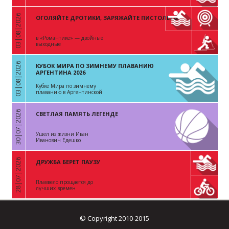
03|08|2026
ОГОЛЯЙТЕ ДРОТИКИ, ЗАРЯЖАЙТЕ ПИСТОЛЕТЫ
«
в «Романтике» — двойные
выходные
03|08|2026
КУБОК МИРА ПО ЗИМНЕМУ ПЛАВАНИЮ
«
АРГЕНТИНА 2026
Кубке Мира по зимнему
плаванию в Аргентинской
Республике
30|07|2026
СВЕТЛАЯ ПАМЯТЬ ЛЕГЕНДЕ
«
Ушел из жизни Иван
Иванович Едешко
28|07|2026
ДРУЖБА БЕРЕТ ПАУЗУ
«
Плаввело прощается до
лучших времен
© Copyright 2010-2015