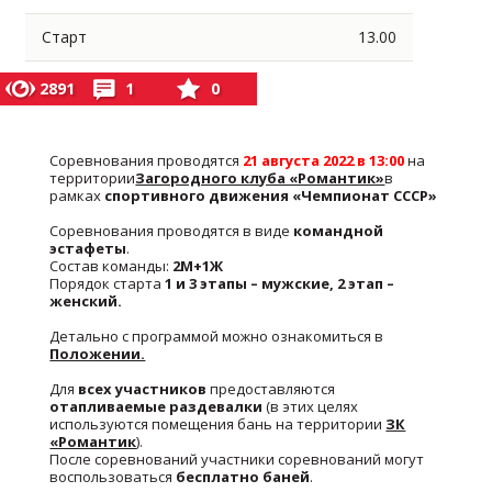
Старт
13.00
2891
1
0
Соревнования проводятся
21 августа 2022 в 13:00
на
территории
Загородного клуба «Романтик»
в
рамках
спортивного движения «Чемпионат СССР»
Соревнования проводятся в виде
командной
эстафеты
.
Состав команды:
2М+1Ж
Порядок старта
1 и 3 этапы – мужские, 2 этап –
женский.
Детально с программой можно ознакомиться в
Положении.
Для
всех участников
предоставляются
отапливаемые раздевалки
(в этих целях
используются помещения бань на территории
ЗК
«Романтик
).
После соревнований участники соревнований могут
воспользоваться
бесплатно баней
.