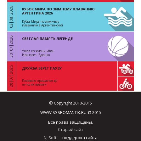
03|08|2026
КУБОК МИРА ПО ЗИМНЕМУ ПЛАВАНИЮ
«
АРГЕНТИНА 2026
Кубке Мира по зимнему
плаванию в Аргентинской
Республике
30|07|2026
СВЕТЛАЯ ПАМЯТЬ ЛЕГЕНДЕ
«
Ушел из жизни Иван
Иванович Едешко
28|07|2026
ДРУЖБА БЕРЕТ ПАУЗУ
«
Плаввело прощается до
лучших времен
© Copyright 2010-2015
WWW.SSSROMANTIK.RU © 2015
Все права защищены.
Старый сайт
NJ Soft
— поддержка сайта