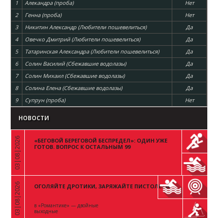
1
Алекандра (проба)
Нет
2
Генна (проба)
Нет
3
Никитин Александр (Любители пошевелиться)
Да
4
Овечко Дмитрий (Любители пошевелиться)
Да
5
Татаринская Александра (Любители пошевелиться)
Да
6
Солин Василий (Сбежавшие водолазы)
Да
7
Солин Михаил (Сбежавшие водолазы)
Да
8
Солина Елена (Сбежавшие водолазы)
Да
9
Супрун (проба)
Нет
НОВОСТИ
03|08|2026
«БЕГОВОЙ БЕРЕГОВОЙ БЕСПРЕДЕЛ»: ОДИН УЖЕ
«
ГОТОВ. ВОПРОС К ОСТАЛЬНЫМ 99
03|08|2026
ОГОЛЯЙТЕ ДРОТИКИ, ЗАРЯЖАЙТЕ ПИСТОЛЕТЫ
«
в «Романтике» — двойные
выходные