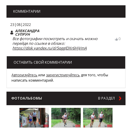
КОММЕНТАРИИ
23|08|2022
АЛЕКСАНДРА
СУПРУН
Все фотографии посмотреть и скачать можно
0
перейдя по ссылке в облако:
https://disk.yandex.ru/d/5qgglDXr6HjVmA
ОСТАВИТЬ СВОЙ КОММЕНТАРИИ
Авторизуйтесь
или
зарегистрируйтесь
для того, чтобы
написать комментарий.
ФОТОАЛЬБОМЫ
В РАЗДЕЛ