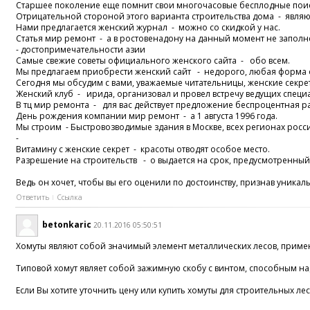
Старшее поколение еще помнит свои многочасовые бесплодные поис
Отрицательной стороной этого варианта строительства дома - явля
Нами предлагается женский журнал - можно со скидкой у нас.
Статья мир ремонт - а в ростовенадону на данный момент не запол
- достопримечательности азии
Самые свежие советы официального женского сайта - обо всем.
Мы предлагаем приобрести женский сайт - недорого, любая форма
Сегодня мы обсудим с вами, уважаемые читательницы, женские секр
Женский клуб - ирида, организовал и провел встречу ведущих специ
В тц мир ремонта - для вас действует предложение беспроцентная р
День рождения компании мир ремонт - а 1 августа 1996 года.
Мы строим - Быстровозводимые здания в Москве, всех регионах росс
-
Витамину с женские секрет - красоты отводят особое место.
Разрешение на строительств - о выдается на срок, предусмотренны
Ведь он хочет, чтобы вы его оценили по достоинству, признав уникал
Ответить
Ссылка
betonkaric
20.11.2016 05:50:51
Хомуты являют собой значимый элемент металлических лесов, приме
Типовой хомут являет собой зажимную скобу с винтом, способным на
Если Вы хотите уточнить цену или купить хомуты для строительных ле