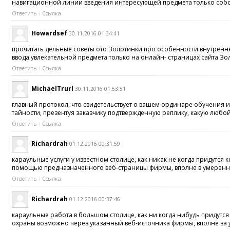
навигационной линии введения интересующей предмета только собст
Ответить
Ссылка
Howardsef
30.11.2016 01:34:41
прочитать дельные советы ото Золотинки про особенности внутренне
ввода увлекательной предмета только на онлайн- страницах сайта Зо
Ответить
Ссылка
MichaelTrurl
30.11.2016 01:53:51
главный протокол, что свидетельствует о вашем ординаре обучения и
тайности, презентуя заказчику подтвержденную реплику, какую любо
Ответить
Ссылка
Richardrah
01.12.2016 00:31:59
караульные услуги у известном столице, как никак не когда придут
помощью предназначенного веб-страницы фирмы, вполне в умеренны
Ответить
Ссылка
Richardrah
01.12.2016 00:37:46
караульные работа в большом столице, как ни когда нибудь придутс
охраны возможно через указанный веб-источника фирмы, вполне за 