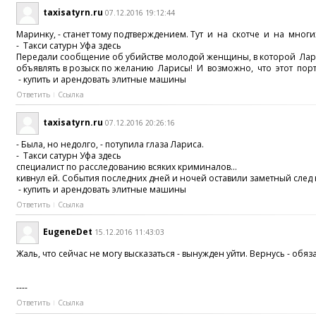
taxisatyrn.ru
07.12.2016 19:12:44
Маринку, - станет тому подтверждением. Тут и на скотче и на многи
- Такси сатурн Уфа здесь
Передали сообщение об убийстве молодой женщины, в которой Ла
объявлять в розыск по желанию Ларисы! И возможно, что этот пор
- купить и арендовать элитные машины
Ответить
Ссылка
taxisatyrn.ru
07.12.2016 20:26:16
- Была, но недолго, - потупила глаза Лариса.
- Такси сатурн Уфа здесь
специалист по расследованию всяких криминалов...
кивнул ей. События последних дней и ночей оставили заметный след 
- купить и арендовать элитные машины
Ответить
Ссылка
EugeneDet
15.12.2016 11:43:03
Жаль, что сейчас не могу высказаться - вынужден уйти. Вернусь - обя
----
Ответить
Ссылка