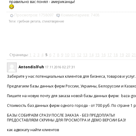
правильно вас понял - американцы!
Просмотров:
1758097
Комментариев:
7408
Теги:
гребная регата
,
стихотворение
Страницы:
1
2
3
4
5
6
7
8
9
10
11
12
13
14
15
16
17
18
19
20
21
AntondislFuh
17.11.2016 02:27:31
Заберите у нас потенциальных клиентов для бизнеса, товаров и услуг.
Предлагаем базы данных фирм России, Украины, Белоруссии и Казахс
Пишите на новую почту для заказа новой базы данных фирм: baza-go
Стоимость баз данных фирм одного города - от 700 руб. По стране 1 
БАЗЫ СОБИРАЕМ СРАЗУ ПОСЛЕ ЗАКАЗА - БЕЗ ПРЕДОПЛАТЫ!
ПРЕДОСТАВЛЯЕМ СКРИНЫ ДЛЯ ПРОСМОТРА И ДЕМО ВЕРСИИ БАЗ!
как адвокату найти клиентов