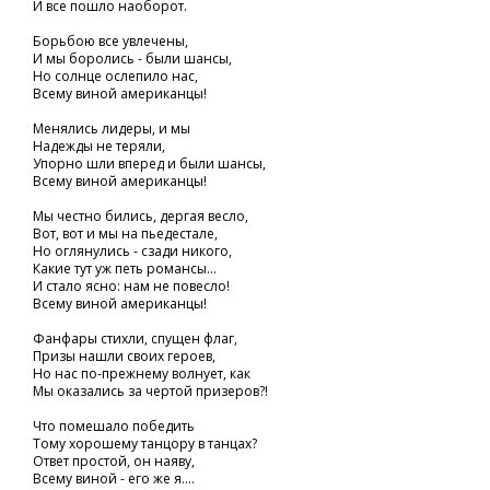
И все пошло наоборот.
Борьбою все увлечены,
И мы боролись - были шансы,
Но солнце ослепило нас,
Всему виной американцы!
Менялись лидеры, и мы
Надежды не теряли,
Упорно шли вперед и были шансы,
Всему виной американцы!
Мы честно бились, дергая весло,
Вот, вот и мы на пьедестале,
Но оглянулись - сзади никого,
Какие тут уж петь романсы...
И стало ясно: нам не повесло!
Всему виной американцы!
Фанфары стихли, спущен флаг,
Призы нашли своих героев,
Но нас по-прежнему волнует, как
Мы оказались за чертой призеров?!
Что помешало победить
Тому хорошему танцору в танцах?
Ответ простой, он наяву,
Всему виной - его же я....