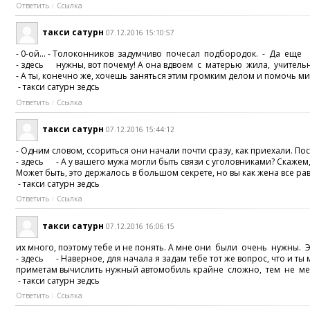
Ответить
Ссылка
такси сатурн
07.12.2016 15:10:57
- 0-ой... - Толоконников задумчиво почесал подбородок. - Да еще
- здесь нужны, вот почему! А она вдвоем с матерью жила, учител
- А ты, конечно же, хочешь заняться этим громким делом и помочь м
- такси сатурн зедсь
Ответить
Ссылка
такси сатурн
07.12.2016 15:44:12
- Одним словом, ссориться они начали почти сразу, как приехали. По
- здесь - А у вашего мужа могли быть связи с уголовниками? Скажем
Может быть, это держалось в большом секрете, но вы как жена все р
- такси сатурн зедсь
Ответить
Ссылка
такси сатурн
07.12.2016 16:06:15
их много, поэтому тебе и не понять. А мне они были очень нужны. Э
- здесь - Наверное, для начала я задам тебе тот же вопрос, что и ты 
приметам вычислить нужный автомобиль крайне сложно, тем не м
- такси сатурн зедсь
Ответить
Ссылка