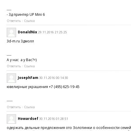
----
- 3д принтер UP Mini 6
Ответить
Ссылка
DonaldNix
29.11.2016 21:25:25
3d-m.ru 3дмолл
----
А у нас а у Вас?=)
Ответить
Ссылка
JosephFam
30.11.2016 00:14:30
ювелирные украшения +7 (495) 625-19-45
-----
Ответить
Ссылка
Howardsef
30.11.2016 01:28:51
одержать дельные предложения ото Золотинки о особенности семейно