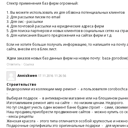
Спектр применения баз фирм огромный:
1. Вы можете использовать их для обзвона потенциальных клиентов
2. Для рассылки писем по email
3. Для смс - рассылки
4. Для почтовой рассылки на юридические адреса фирм
5. Для поиска партнеров и новых клиентов в социальных сетях на ст
6. Для написания Вашего предложения на сайтах фирм и т.д.
Если не хотите больше получать информацию, то напишите на почту
сайта, внесём его в Блек лист.
Ждем заказов новых баз данных фирм на новую почту: baza-gorodow(@
Ответить
Ссылка
Anniskwen
17.11.2016 11:26:56
Строительство
Видеоролики из коллекции мир ремонт - а пользователя corobochca
-
Выбирая подарок - в антикварном магазине или на блошином рынке,
Изготавливаем ремонт авто на сайте - по низким ценам. Недорого.
Но тут следует учесть один момент баню будем строит - сами, своим
Наш продавец приобрести продвижение сайтов - можно купить со с
- кексы рецепты
Женская красота - этого типа отличается особой хрупкостью и нежн
Подарочные сертификаты это оригинальные подарки - для мужчин