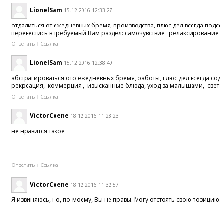
LionelSam
15.12.2016 12:33:27
отдалиться от ежедневных бремя, производства, плюс дел всегда по
перевестись в требуемый Вам раздел: самочувствие, релаксирование 
Ответить
Ссылка
LionelSam
15.12.2016 12:38:49
абстрагироваться ото ежедневных бремя, работы, плюс дел всегда с
рекреация, коммерция , изысканные блюда, уход за малышами, светс
Ответить
Ссылка
VictorCoene
18.12.2016 11:28:23
не нравится такое
----
Ответить
Ссылка
VictorCoene
18.12.2016 11:32:57
Я извиняюсь, но, по-моему, Вы не правы. Могу отстоять свою позицию