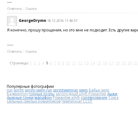
----
Ответить
Ссылка
GeorgeDrymn
18.12.2016 11:40:57
Я конечно, прошу прощения, но это мне не подходит. Есть другие ва
-----
Ответить
Ссылка
Страницы:
1
2
3
4
5
6
7
8
9
10
11
12
13
14
15
16
17
18
19
20
21
Популярные фотографии
run
sprint
sprint-swim-run
sprintswimrun
swim
Бабье лето
Бадминтон
горные козлы
загородный клуб Романтик
лыжи
лыжные гонки
марафон
Романтик клуб
соревнование
Союз
сильных смелых романтиков
Чемпионат СССР