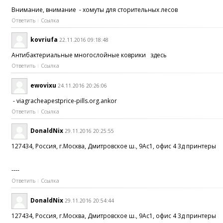
Внимание, внимание - хомуты для сторительных лесов
Ответить
Ссылка
kovriufa
22.11.2016 09:18:48
Антибактериальные многослойные коврики здесь
Ответить
Ссылка
ewovixu
24.11.2016 20:26:06
- viagracheapestprice-pills.org.ankor
Ответить
Ссылка
DonaldNix
29.11.2016 20:25:55
127434, Россия, г.Москва, Дмитровское ш., 9Ас1, офис 4 3д принтеры
----
Ответить
Ссылка
DonaldNix
29.11.2016 20:54:44
127434, Россия, г.Москва, Дмитровское ш., 9Ас1, офис 4 3д принтеры